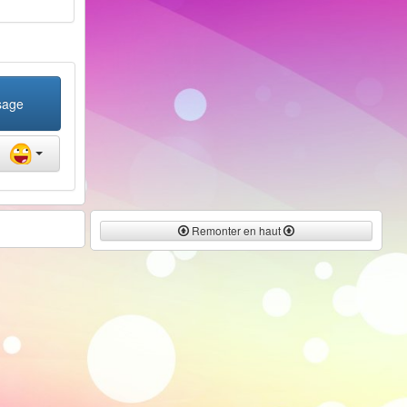
sage
Remonter en haut