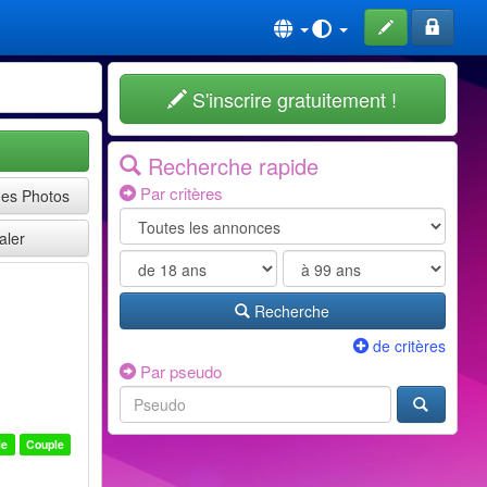
S'inscrire gratuitement !
Recherche rapide
Par critères
mes Photos
aler
Recherche
de critères
Par pseudo
le
Couple