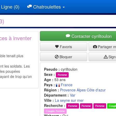
Ligne (0)
Chatroulettes
3)
Contacter cyriltoulon
ces à inventer
Favoris
Partager 
ble tenait plus
Bloquer
Sign
nt les soldats. Les
Pseudo :
cyriltoulon
t les poupées
Sexe :
Femme
 ayant de trop qu'on
Age :
53 ans
Pays :
France
Région :
Provence Alpes Côte d'azur
Département :
Var
Ville :
La seyne sur mer
Recherche :
Femme
Femme
Femme
Coup
Couple Femme
Webcam :
Oui