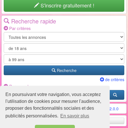
S'inscrire gratuitement !
Recherche rapide
Par critères
Recherche
de critères
Par pseudo
En poursuivant votre navigation, vous acceptez
l'utilisation de cookies pour mesurer l'audience,
proposer des fonctionnalités sociales et des
Conditions d'utilisation
-
Contact / FAQ
-
Partenaires
-
v2.0.0
publicités personnalisées.
En savoir plus
Remonter en haut