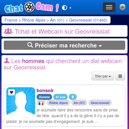
Toggle
navigation
France
>
Rhône Alpes
>
Ain (01)
>
Geovreissiat (01460)
Tchat et Webcam sur Geovreissiat
Préciser ma recherche
Les
hommes
qui cherchent un dial webcam
sur Geovreissiat
Trier par
bonsoir
Homme
41 ans
Rhône Alpes
Ain (01)
Geovreissiat
je souhaite faire des rencontre sans de prise
de tête. quand il y a de la gêne il n'y a pas de
plaisir. je ne souhaite pas d'engagement. je suis ...