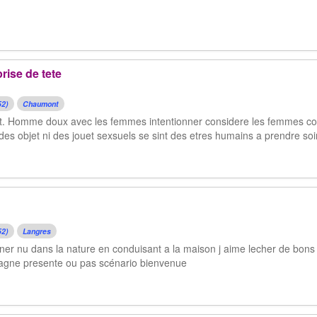
ise de tete
52)
Chaumont
ent. Homme doux avec les femmes intentionner considere les femmes 
es objet ni des jouet sexsuels se sint des etres humains a prendre soi
52)
Langres
ner nu dans la nature en conduisant a la maison j aime lecher de bons c
agne presente ou pas scénario bienvenue