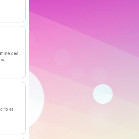
comme des
ns.
lito et