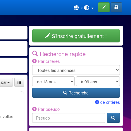
S'inscrire gratuitement !
Recherche rapide
Par critères
r par
Recherche
de critères
Par pseudo
ouvelles