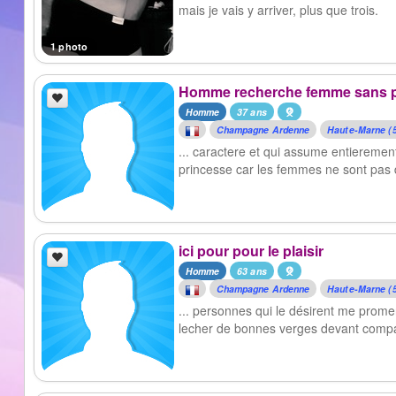
mais je vais y arriver, plus que trois.
1 photo
Homme recherche femme sans pr
Homme
37 ans
Champagne Ardenne
Haute-Marne (
... caractere et qui assume entierem
princesse car les femmes ne sont pas d
ici pour pour le plaisir
Homme
63 ans
Champagne Ardenne
Haute-Marne (
... personnes qui le désirent me prome
lecher de bonnes verges devant comp