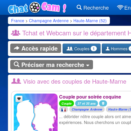
Recherche
En 
France
>
Champagne Ardenne
>
Haute-Marne (52)
Tchat et Webcam sur le département 
Accès rapide
Couples
Hommes
1
Préciser ma recherche
Visio avec des couples de Haute-Marne
Couple pour soirée coquine
Couple
37 et 35 ans
Champagne Ardenne
Haute-Marne (
... débrider nôtre couple alors ont ai
expériences. Nous cherchons un couple 