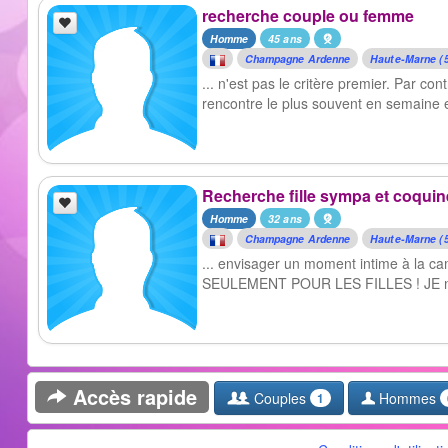
recherche couple ou femme
Homme
45 ans
Champagne Ardenne
Haute-Marne (
... n'est pas le critère premier. Par co
rencontre le plus souvent en semaine e
Recherche fille sympa et coquin
Homme
32 ans
Champagne Ardenne
Haute-Marne (
... envisager un moment intime à la cam
SEULEMENT POUR LES FILLES ! JE n'ai 
Accès rapide
Couples
Hommes
1