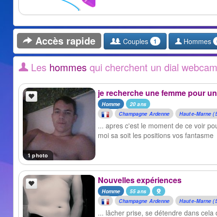
Accès rapide
Couples
Hommes
1
Les
hommes
qui cherchent un dial webca
je recherche une femme pour un 
Homme
20 ans
Champagne Ardenne
Haute-Marne (
... apres c'est le moment de ce voir pou
moi sa soit les positions vos fantasme
1 photo
Nouvelles expériences
Homme
55 ans
Champagne Ardenne
Haute-Marne (
... lâcher prise, se détendre dans cel