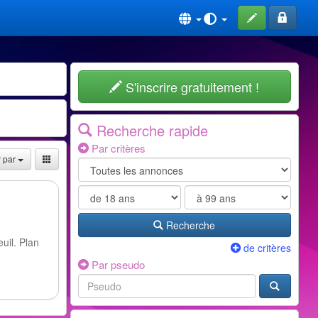
S'inscrire gratuitement !
Recherche rapide
Par critères
r par
Recherche
uil. Plan
de critères
Par pseudo