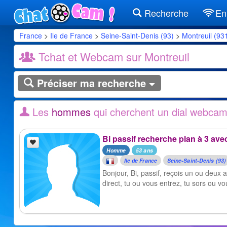
Recherche
En 
France
>
Ile de France
>
Seine-Saint-Denis (93)
>
Montreuil (93
Tchat et Webcam sur Montreuil
Préciser ma recherche
Les
hommes
qui cherchent un dial webcam
Bi passif recherche plan à 3 avec
Homme
53 ans
Ile de France
Seine-Saint-Denis (93)
Bonjour, Bi, passif, reçois un ou deux 
direct, tu ou vous entrez, tu sors ou vo