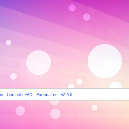
on
-
Contact / FAQ
-
Partenaires
-
v2.0.0