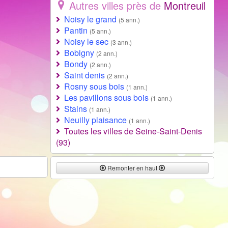
Autres villes près de
Montreuil
Noisy le grand
(5 ann.)
Pantin
(5 ann.)
Noisy le sec
(3 ann.)
Bobigny
(2 ann.)
Bondy
(2 ann.)
Saint denis
(2 ann.)
Rosny sous bois
(1 ann.)
Les pavillons sous bois
(1 ann.)
Stains
(1 ann.)
Neuilly plaisance
(1 ann.)
Toutes les villes de Seine-Saint-Denis
(93)
Remonter en haut