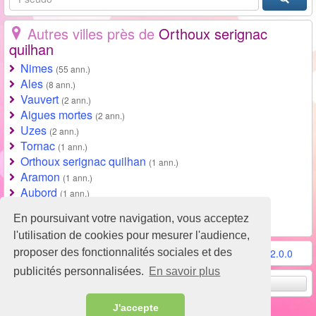
Autres villes près de
Orthoux serignac
quilhan
Nimes
(55 ann.)
Ales
(8 ann.)
Vauvert
(2 ann.)
Aigues mortes
(2 ann.)
Uzes
(2 ann.)
Tornac
(1 ann.)
Orthoux serignac quilhan
(1 ann.)
Aramon
(1 ann.)
Aubord
(1 ann.)
Aimargues
(1 ann.)
En poursuivant votre navigation, vous acceptez
Toutes les villes de Gard (30)
l'utilisation de cookies pour mesurer l'audience,
proposer des fonctionnalités sociales et des
Conditions d'utilisation
-
Contact / FAQ
-
Partenaires
-
v2.0.0
publicités personnalisées.
En savoir plus
Remonter en haut
J'accepte